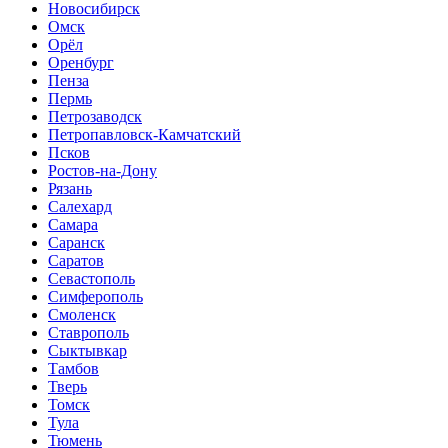
Новосибирск
Омск
Орёл
Оренбург
Пенза
Пермь
Петрозаводск
Петропавловск-Камчатский
Псков
Ростов-на-Дону
Рязань
Салехард
Самара
Саранск
Саратов
Севастополь
Симферополь
Смоленск
Ставрополь
Сыктывкар
Тамбов
Тверь
Томск
Тула
Тюмень