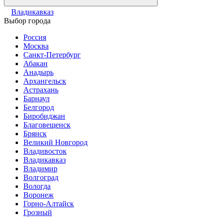
Владикавказ
Выбор города
Россия
Москва
Санкт-Петербург
Абакан
Анадырь
Архангельск
Астрахань
Барнаул
Белгород
Биробиджан
Благовещенск
Брянск
Великий Новгород
Владивосток
Владикавказ
Владимир
Волгоград
Вологда
Воронеж
Горно-Алтайск
Грозный