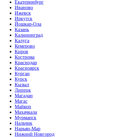
Екатеринбург
Иваново
Ижевск
Иркутск
Йошкар-Ола
Казань
Калининград
Калуга
Кемерово
Киров
Кострома
Краснодар
Красноярск
Курган
Курск
Кызыл
Липецк
Магадан
Магас
Майкоп
Махачкала
Мурманск
Нальчик
Нарьян-Мар
Нижний Новгород