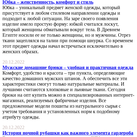
Юбка – женственность, комфорт и стиль
Юбка – уникальный предмет женской одежды, который
присутствует в любом стилевом направлении одежды и
подходит к любой ситуации. На заре своего появления
изделие имело простую форму: юбкой считался лоскут,
который женщины обматывали вокруг тела. В Древнем
Египте носили ее не только женщины, но и мужчины. Отрез
ткани зацеплялся на талии при помощи шнурка. Со временем
этот предмет одежды начал встречаться исключительно в
женских образах.
20.12.2022
Мужские домашние брюки – удобная и практичная одежда
Комфорт, удобство и красота – три пункта, определяющие
качество домашних мужских штанов. А обеспечить все эти
характеристики смогут только натуральные материалы. И
лучшими считаются хлопковые и льняные ткани. Сегодня
брюки на опт купить можно в специализированных интернет-
магазинах, реализуемых фабричные изделия. Все
предложенные модели пошиты из натурального сырья с
учетом требования и установленных норм к подобному
атрибуту одежды.
20.12.2022
История ночной рубашки как важного элемента гардероба