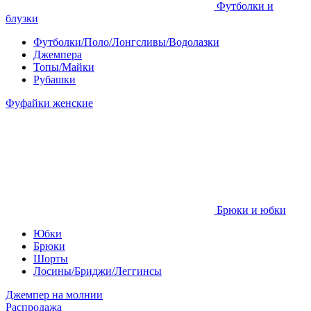
Футболки и
блузки
Футболки/Поло/Лонгсливы/Водолазки
Джемпера
Топы/Майки
Рубашки
Фуфайки женские
Брюки и юбки
Юбки
Брюки
Шорты
Лосины/Бриджи/Леггинсы
Джемпер на молнии
Распродажа