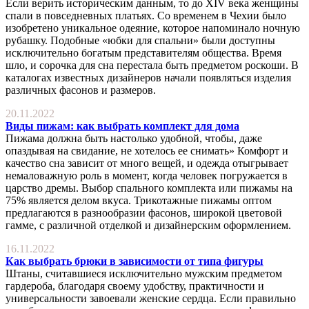
Если верить историческим данным, то до XIV века женщины
спали в повседневных платьях. Со временем в Чехии было
изобретено уникальное одеяние, которое напоминало ночную
рубашку. Подобные «юбки для спальни» были доступны
исключительно богатым представителям общества. Время
шло, и сорочка для сна перестала быть предметом роскоши. В
каталогах известных дизайнеров начали появляться изделия
различных фасонов и размеров.
20.11.2022
Виды пижам: как выбрать комплект для дома
Пижама должна быть настолько удобной, чтобы, даже
опаздывая на свидание, не хотелось ее снимать» Комфорт и
качество сна зависит от много вещей, и одежда отыгрывает
немаловажную роль в момент, когда человек погружается в
царство дремы. Выбор спального комплекта или пижамы на
75% является делом вкуса. Трикотажные пижамы оптом
предлагаются в разнообразии фасонов, широкой цветовой
гамме, с различной отделкой и дизайнерским оформлением.
16.11.2022
Как выбрать брюки в зависимости от типа фигуры
Штаны, считавшиеся исключительно мужским предметом
гардероба, благодаря своему удобству, практичности и
универсальности завоевали женские сердца. Если правильно