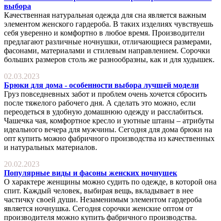
выбора
Качественная натуральная одежда для сна является важным
элементом женского гардероба. В таких изделиях чувствуешь
себя уверенно и комфортно в любое время. Производители
предлагают различные ночнушки, отличающиеся размерами,
фасонами, материалами и стилевым направлением. Сорочки
больших размеров столь же разнообразны, как и для худышек.
02.03.2023
Брюки для дома - особенности выбора лучшей модели
Груз повседневных забот и проблем очень хочется сбросить
после тяжелого рабочего дня. А сделать это можно, если
переодеться в удобную домашнюю одежду и расслабиться.
Чашечка чая, комфортное кресло и уютные штаны – атрибуты
идеального вечера для мужчины. Сегодня для дома брюки на
опт купить можно фабричного производства из качественных
и натуральных материалов.
20.02.2023
Популярные виды и фасоны женских ночнушек
О характере женщины можно судить по одежде, в которой она
спит. Каждый человек, выбирая вещь, вкладывает в нее
частичку своей души. Незаменимым элементом гардероба
является ночнушка. Сегодня сорочки женские оптом от
производителя можно купить фабричного производства.