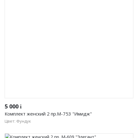
Женская одежда
Халаты
Домашняя одежда
Женские спортивные костюмы
Жакеты женские
Комплекты женские повседневные
Куртка женская на молнии
5 000
i
Рекомендуем
Комплект женский 2 пр.М-753 "Имидж"
Цвет: Фундук
Футболки и блузки