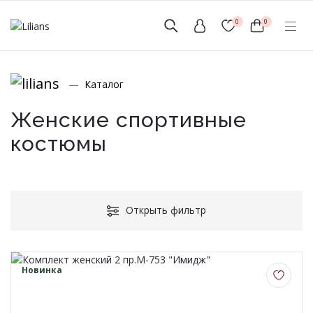
0
0
(мобильный)
Каталог
+7 (999) 156-56-43
www.lilians-kazan@mail.ru
Женские спортивные
костюмы
Новинки
Открыть фильтр
Мужской Ассортимент
Новинка
Детcкий трикотаж