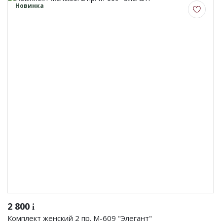
Фуфайки женские
Новинка
Брюки и юбки
Джемпер на молнии
Распродажа
ПРЕМИУМ
НОВИНКИ
РЕКОМЕНДУЕМ
ОПЛАТА И ДОСТАВКА
РАСПРОДАЖА
2 800
i
Комплект женский 2 пр. М-609 "Элегант"