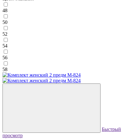
48
50
52
54
56
58
Быстрый
просмотр