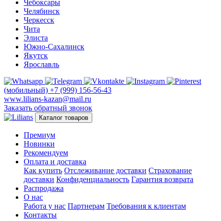
Чебоксары
Челябинск
Черкесск
Чита
Элиста
Южно-Сахалинск
Якутск
Ярославль
(мобильный)
+7 (999) 156-56-43
www.lilians-kazan@mail.ru
Заказать обратный звонок
Каталог товаров
Премиум
Новинки
Рекомендуем
Оплата и доставка
Как купить
Отслеживание доставки
Страхование
доставки
Конфиденциальность
Гарантия возврата
Распродажа
О нас
Работа у нас
Партнерам
Требования к клиентам
Контакты