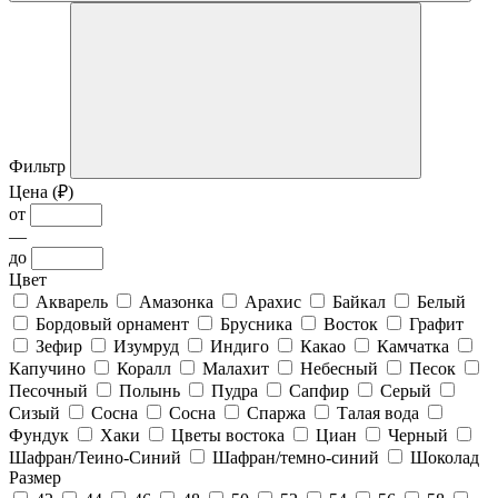
Фильтр
Цена (₽)
от
—
до
Цвет
Акварель
Амазонка
Арахис
Байкал
Белый
Бордовый орнамент
Брусника
Восток
Графит
Зефир
Изумруд
Индиго
Какао
Камчатка
Капучино
Коралл
Малахит
Небесный
Песок
Песочный
Полынь
Пудра
Сапфир
Серый
Сизый
Сосна
Сосна
Спаржа
Талая вода
Фундук
Хаки
Цветы востока
Циан
Черный
Шафран/Теино-Синий
Шафран/темно-синий
Шоколад
Размер