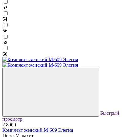
52
54
56
58
60
Быстрый
просмотр
2 800
i
Комплект женский М-609 Элегия
Цвет: Малахит