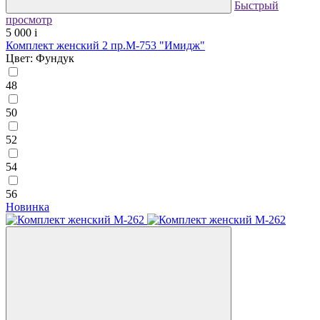
Быстрый
просмотр
5 000
i
Комплект женский 2 пр.М-753 "Имидж"
Цвет: Фундук
48
50
52
54
56
Новинка