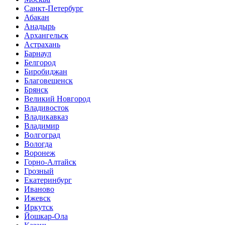
Санкт-Петербург
Абакан
Анадырь
Архангельск
Астрахань
Барнаул
Белгород
Биробиджан
Благовещенск
Брянск
Великий Новгород
Владивосток
Владикавказ
Владимир
Волгоград
Вологда
Воронеж
Горно-Алтайск
Грозный
Екатеринбург
Иваново
Ижевск
Иркутск
Йошкар-Ола