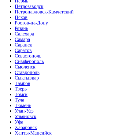
Пермь
Петрозаводск
Петропавловск-Камчатский
Псков
Ростов-на-Дону
Рязань
Салехард
Самара
Саранск
Саратов
Севастополь
Симферополь
Смоленск
Ставрополь
Сыктывкар
Тамбов
Тверь
Томск
Тула
Тюмень
Улан-Удэ
Ульяновск
Уфа
Хабаровск
Ханты-Мансийск