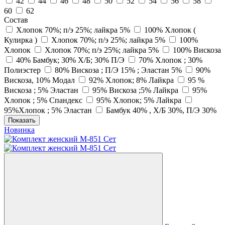
42
44
46
48
50
52
54
56
58
60
62
Состав
Хлопок 70%; п/э 25%; лайкра 5%
100% Хлопок (
Кулирка )
Хлопок 70%; п/э 25%; лайкра 5%
100%
Хлопок
Хлопок 70%; п/э 25%; лайкра 5%
100% Вискоза
40% Бамбук; 30% Х/Б; 30% П/Э
70% Хлопок ; 30%
Полиэстер
80% Вискоза ; П/Э 15% ; Эластан 5%
90%
Вискоза, 10% Модал
92% Хлопок; 8% Лайкра
95 %
Вискоза ; 5% Эластан
95% Вискоза ;5% Лайкра
95%
Хлопок ; 5% Спандекс
95% Хлопок; 5% Лайкра
95%Хлопок ; 5% Эластан
Бамбук 40% , Х/Б 30%, П/Э 30%
Показать
Новинка