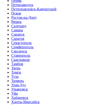
Пермь
Петрозаводск
Петропавловск-Камчатский
Псков
Ростов-на-Дону
Рязань
Салехард
Самара
Саранск
Саратов
Севастополь
Симферополь
Смоленск
Ставрополь
Сыктывкар
Тамбов
Тверь
Томск
Тула
Тюмень
Улан-Удэ
Ульяновск
Уфа
Хабаровск
Ханты-Мансийск