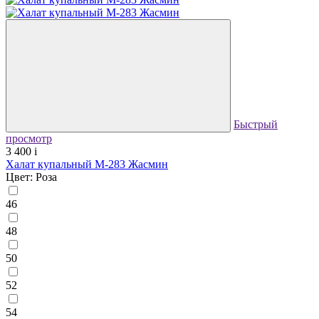
Быстрый
просмотр
3 400
i
Халат купальный М-283 Жасмин
Цвет: Роза
46
48
50
52
54