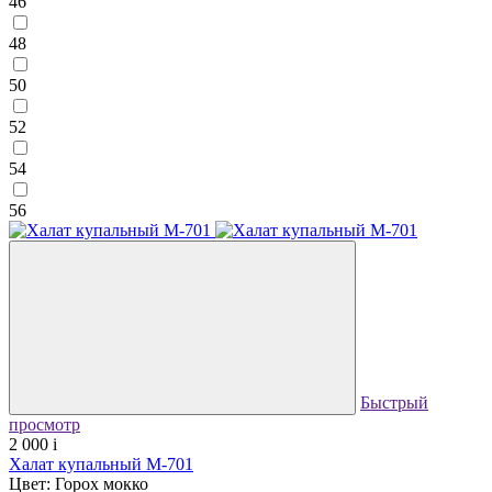
46
48
50
52
54
56
Быстрый
просмотр
2 000
i
Халат купальный М-701
Цвет: Горох мокко