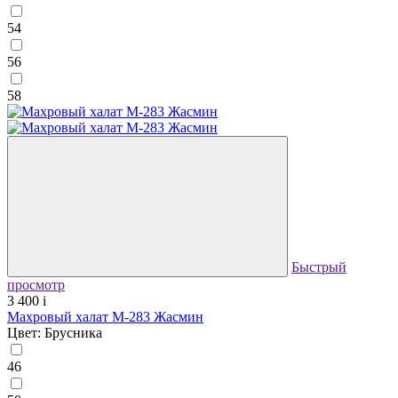
54
56
58
Быстрый
просмотр
3 400
i
Махровый халат М-283 Жасмин
Цвет: Брусника
46