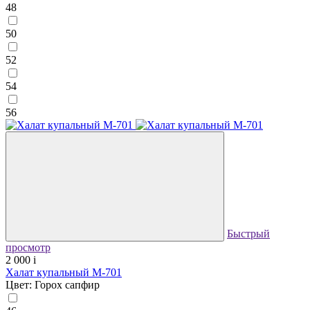
48
50
52
54
56
Быстрый
просмотр
2 000
i
Халат купальный М-701
Цвет: Горох сапфир