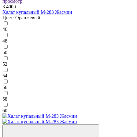
просмотр
3 400
i
Халат купальный М-283 Жасмин
Цвет: Оранжевый
46
48
50
52
54
56
58
60