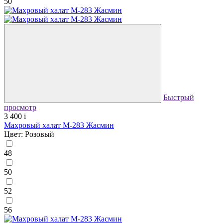
50
Быстрый
просмотр
3 400
i
Махровый халат М-283 Жасмин
Цвет: Розовый
48
50
52
56