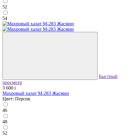
52
54
Быстрый
просмотр
3 600
i
Махровый халат М-283 Жасмин
Цвет: Персик
46
48
52