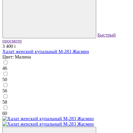
Быстрый
просмотр
3 400
i
Халат женский купальный М-283 Жасмин
Цвет: Малина
46
50
56
58
60