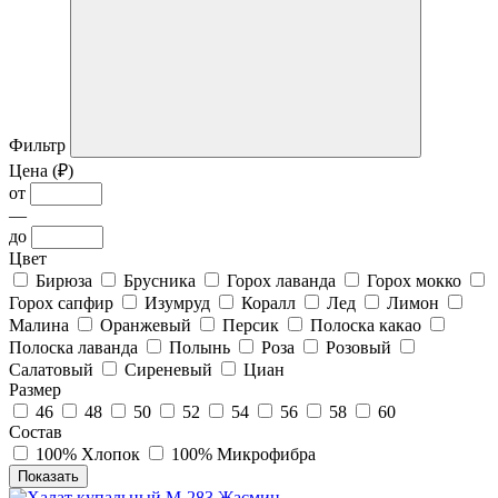
Фильтр
Цена (₽)
от
—
до
Цвет
Бирюза
Брусника
Горох лаванда
Горох мокко
Горох сапфир
Изумруд
Коралл
Лед
Лимон
Малина
Оранжевый
Персик
Полоска какао
Полоска лаванда
Полынь
Роза
Розовый
Салатовый
Сиреневый
Циан
Размер
46
48
50
52
54
56
58
60
Состав
100% Хлопок
100% Микрофибра
Показать