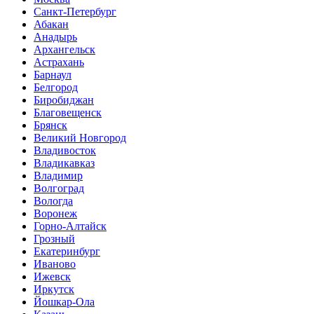
Санкт-Петербург
Абакан
Анадырь
Архангельск
Астрахань
Барнаул
Белгород
Биробиджан
Благовещенск
Брянск
Великий Новгород
Владивосток
Владикавказ
Владимир
Волгоград
Вологда
Воронеж
Горно-Алтайск
Грозный
Екатеринбург
Иваново
Ижевск
Иркутск
Йошкар-Ола