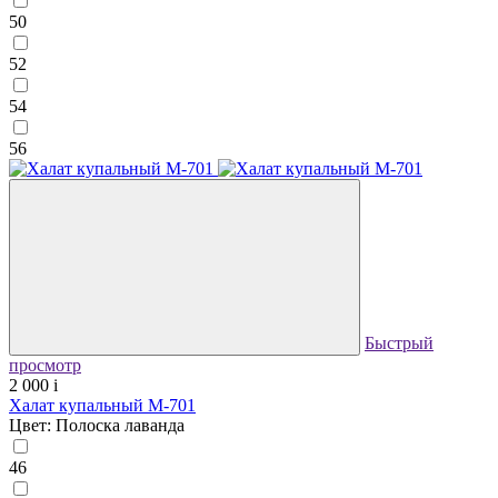
50
52
54
56
Быстрый
просмотр
2 000
i
Халат купальный М-701
Цвет: Полоска лаванда
46