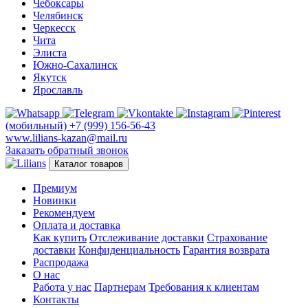
Чебоксары
Челябинск
Черкесск
Чита
Элиста
Южно-Сахалинск
Якутск
Ярославль
(мобильный)
+7 (999) 156-56-43
www.lilians-kazan@mail.ru
Заказать обратный звонок
Каталог товаров
Премиум
Новинки
Рекомендуем
Оплата и доставка
Как купить
Отслеживание доставки
Страхование
доставки
Конфиденциальность
Гарантия возврата
Распродажа
О нас
Работа у нас
Партнерам
Требования к клиентам
Контакты