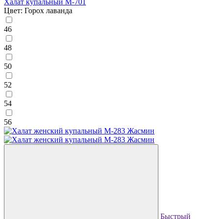
Халат купальный М-701
Цвет: Горох лаванда
46
48
50
52
54
56
Быстрый