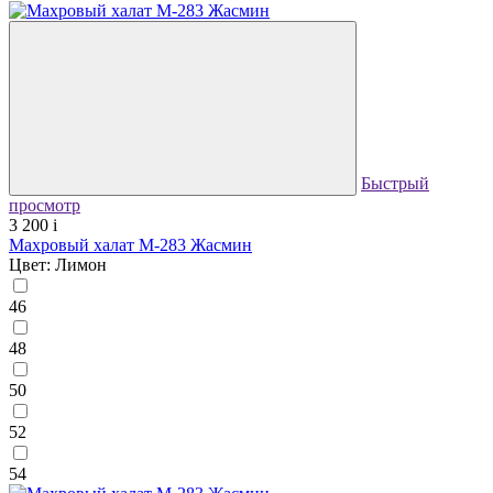
Быстрый
просмотр
3 200
i
Махровый халат М-283 Жасмин
Цвет: Лимон
46
48
50
52
54