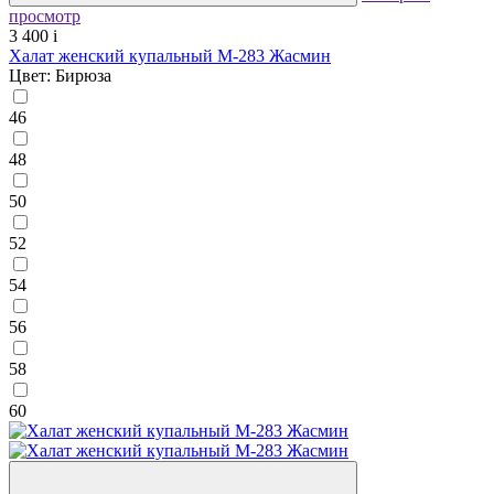
просмотр
3 400
i
Халат женский купальный М-283 Жасмин
Цвет: Бирюза
46
48
50
52
54
56
58
60