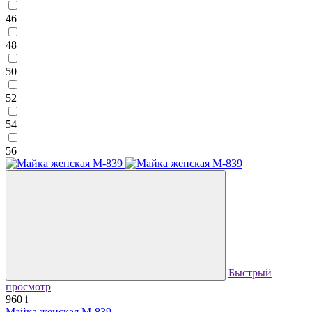
46
48
50
52
54
56
Быстрый
просмотр
960
i
Майка женская М-839