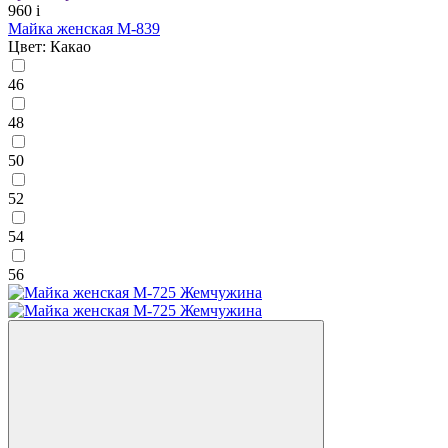
960
i
Майка женская М-839
Цвет: Какао
46
48
50
52
54
56