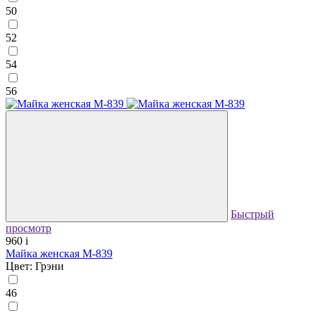
50
52
54
56
Быстрый
просмотр
960
i
Майка женская М-839
Цвет: Грэни
46