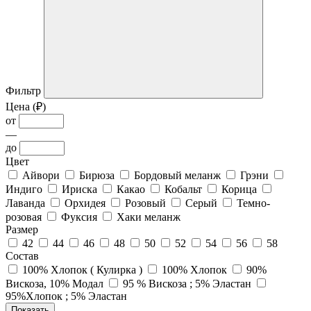
Фильтр
Цена (₽)
от
—
до
Цвет
Айвори
Бирюза
Бордовый меланж
Грэни
Индиго
Ириска
Какао
Кобальт
Корица
Лаванда
Орхидея
Розовый
Серый
Темно-
розовая
Фуксия
Хаки меланж
Размер
42
44
46
48
50
52
54
56
58
Состав
100% Хлопок ( Кулирка )
100% Хлопок
90%
Вискоза, 10% Модал
95 % Вискоза ; 5% Эластан
95%Хлопок ; 5% Эластан
Показать