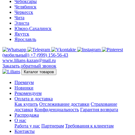
Чебоксары
Челябинск
Черкесск
Чита
Элиста
Южно-Сахалинск
Якутск
Ярославль
(мобильный)
+7 (999) 156-56-43
www.lilians-kazan@mail.ru
Заказать обратный звонок
Каталог товаров
Премиум
Новинки
Рекомендуем
Оплата и доставка
Как купить
Отслеживание доставки
Страхование
доставки
Конфиденциальность
Гарантия возврата
Распродажа
О нас
Работа у нас
Партнерам
Требования к клиентам
Контакты