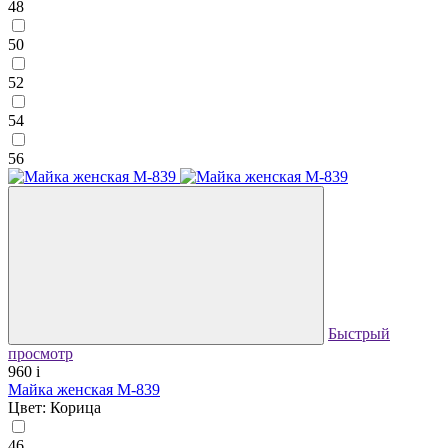
48
50
52
54
56
Быстрый
просмотр
960
i
Майка женская М-839
Цвет: Корица
46