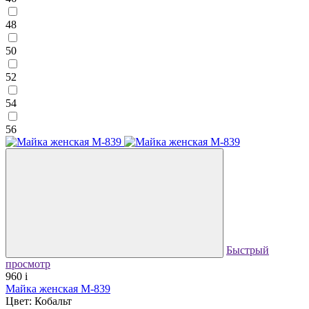
48
50
52
54
56
Быстрый
просмотр
960
i
Майка женская М-839
Цвет: Кобальт