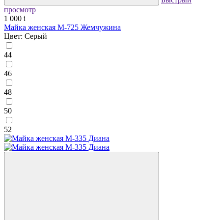
просмотр
1 000
i
Майка женская М-725 Жемчужина
Цвет: Серый
44
46
48
50
52