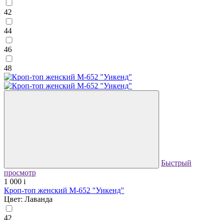
42
44
46
48
Быстрый
просмотр
1 000
i
Кроп-топ женский М-652 "Уикенд"
Цвет: Лаванда
42