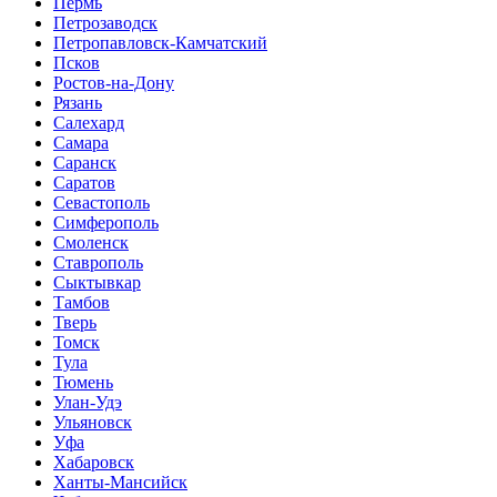
Пермь
Петрозаводск
Петропавловск-Камчатский
Псков
Ростов-на-Дону
Рязань
Салехард
Самара
Саранск
Саратов
Севастополь
Симферополь
Смоленск
Ставрополь
Сыктывкар
Тамбов
Тверь
Томск
Тула
Тюмень
Улан-Удэ
Ульяновск
Уфа
Хабаровск
Ханты-Мансийск