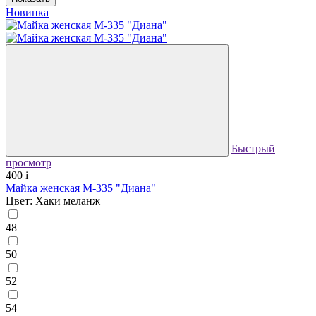
Новинка
Быстрый
просмотр
400
i
Майка женская М-335 "Диана"
Цвет: Хаки меланж
48
50
52
54