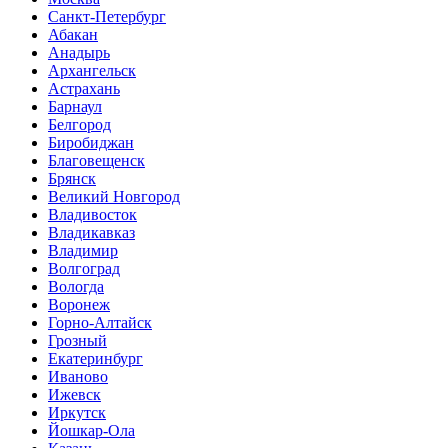
Санкт-Петербург
Абакан
Анадырь
Архангельск
Астрахань
Барнаул
Белгород
Биробиджан
Благовещенск
Брянск
Великий Новгород
Владивосток
Владикавказ
Владимир
Волгоград
Вологда
Воронеж
Горно-Алтайск
Грозный
Екатеринбург
Иваново
Ижевск
Иркутск
Йошкар-Ола