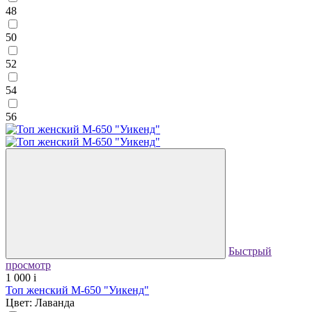
48
50
52
54
56
Быстрый
просмотр
1 000
i
Топ женский М-650 "Уикенд"
Цвет: Лаванда