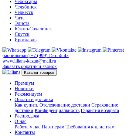
Чебоксары
Челябинск
Черкесск
Чита
Элиста
Южно-Сахалинск
Якутск
Ярославль
(мобильный)
+7 (999) 156-56-43
www.lilians-kazan@mail.ru
Заказать обратный звонок
Каталог товаров
Премиум
Новинки
Рекомендуем
Оплата и доставка
Как купить
Отслеживание доставки
Страхование
доставки
Конфиденциальность
Гарантия возврата
Распродажа
О нас
Работа у нас
Партнерам
Требования к клиентам
Контакты