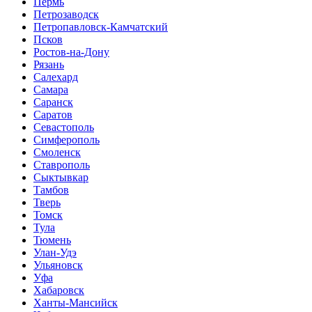
Пермь
Петрозаводск
Петропавловск-Камчатский
Псков
Ростов-на-Дону
Рязань
Салехард
Самара
Саранск
Саратов
Севастополь
Симферополь
Смоленск
Ставрополь
Сыктывкар
Тамбов
Тверь
Томск
Тула
Тюмень
Улан-Удэ
Ульяновск
Уфа
Хабаровск
Ханты-Мансийск