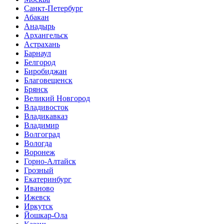
Санкт-Петербург
Абакан
Анадырь
Архангельск
Астрахань
Барнаул
Белгород
Биробиджан
Благовещенск
Брянск
Великий Новгород
Владивосток
Владикавказ
Владимир
Волгоград
Вологда
Воронеж
Горно-Алтайск
Грозный
Екатеринбург
Иваново
Ижевск
Иркутск
Йошкар-Ола